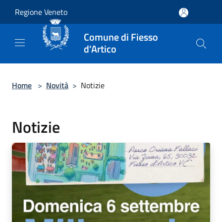
Salta al contenuto principale
Regione Veneto
Comune di Fiesso
d'Artico
Home
>
Novità
>
Notizie
Notizie