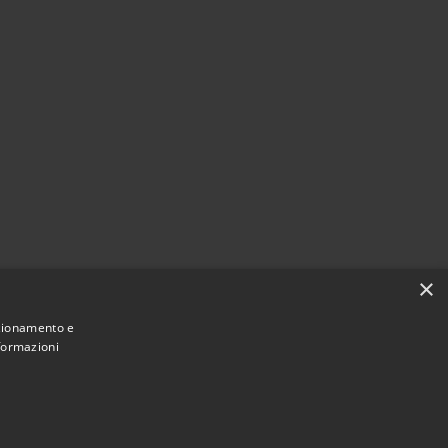
×
nzionamento e
nformazioni