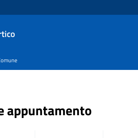
rtico
l Comune
ne appuntamento