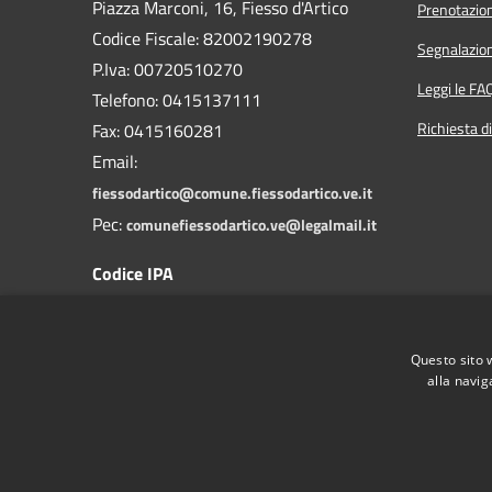
Piazza Marconi, 16, Fiesso d'Artico
Prenotazio
Codice Fiscale: 82002190278
Segnalazion
P.Iva: 00720510270
Leggi le FA
Telefono:
0415137111
Richiesta d
Fax:
0415160281
Email:
fiessodartico@comune.fiessodartico.ve.it
Pec:
comunefiessodartico.ve@legalmail.it
Codice IPA
c_d578
Questo sito 
alla navig