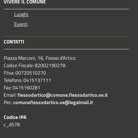
VIVERE IL COMUNE
Luoghi
Eventi
CONTATTI
Piazza Marconi, 16, Fiesso d'Artico
Codice Fiscale: 82002190278
P.Iva: 00720510270
Telefono:
0415137111
Fax:
0415160281
Email:
fiessodartico@comune.fiessodartico.ve.it
Pec:
comunefiessodartico.ve@legalmail.it
Codice IPA
c_d578