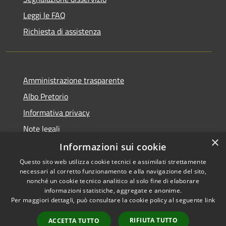
Leggi le FAQ
Richiesta di assistenza
Amministrazione trasparente
Albo Pretorio
Informativa privacy
Note legali
×
Dichiarazione di accessibilità
Informazioni sui cookie
Questo sito web utilizza cookie tecnici e assimilati strettamente
necessari al corretto funzionamento e alla navigazione del sito,
nonché un cookie tecnico analitico al solo fine di elaborare
informazioni statistiche, aggregate e anonime.
RSS
Copyright © 2026 • Comune di
Per maggiori dettagli, può consultare la cookie policy al seguente
link
Accessibilità
Fiesso d'Artico • Powered by
Privacy
Municipium
Accesso
•
RIFIUTA TUTTO
ACCETTA TUTTO