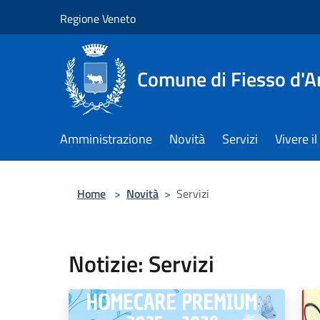
Salta al contenuto principale
Regione Veneto
Comune di Fiesso d'A
Amministrazione
Novità
Servizi
Vivere 
Home
>
Novità
>
Servizi
Notizie: Servizi