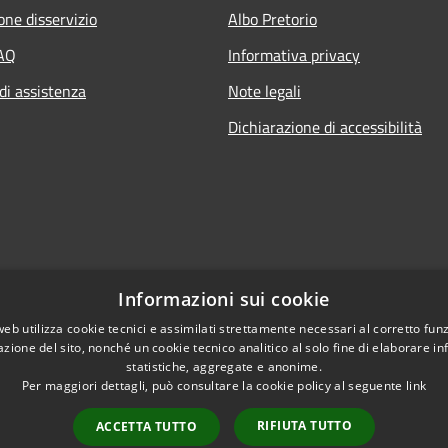
one disservizio
Albo Pretorio
FAQ
Informativa privacy
di assistenza
Note legali
Dichiarazione di accessibilità
Informazioni sui cookie
web utilizza cookie tecnici e assimilati strettamente necessari al corretto fu
azione del sito, nonché un cookie tecnico analitico al solo fine di elaborare i
statistiche, aggregate e anonime.
Per maggiori dettagli, può consultare la cookie policy al seguente
link
RIFIUTA TUTTO
ACCETTA TUTTO
l sito
Copyright © 2026 • Comu