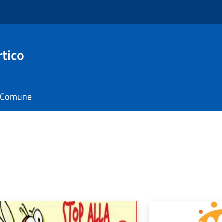
rtico
il Comune