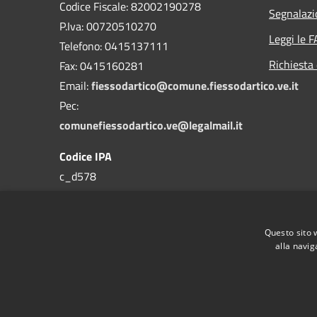
Codice Fiscale: 82002190278
Segnalazi
P.Iva: 00720510270
Leggi le 
Telefono:
0415137111
Richiesta 
Fax:
0415160281
Email:
fiessodartico@comune.fiessodartico.ve.it
Pec:
comunefiessodartico.ve@legalmail.it
Codice IPA
c_d578
Questo sito 
alla navig
RSS
Accessibilità
Privacy
Cookie
Mappa de