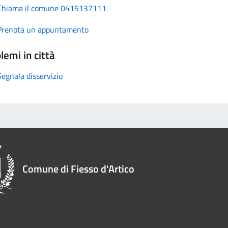
Chiama il comune 0415137111
Prenota un appuntamento
lemi in città
Segnala disservizio
Comune di Fiesso d'Artico