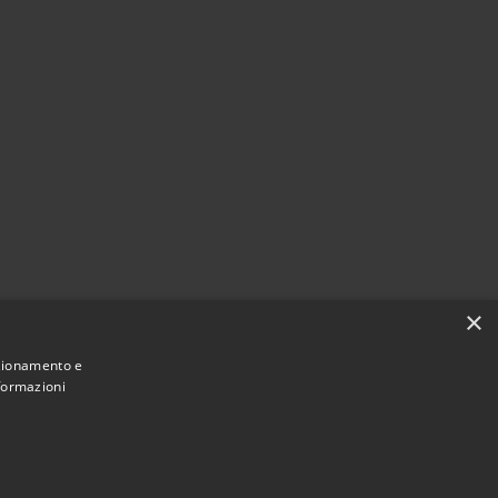
×
nzionamento e
nformazioni
Municipium
Accesso
ne di Fiesso d'Artico • Powered by
•