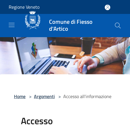
Salta al contenuto principale
Regione Veneto
Comune di Fiesso
d'Artico
Home
>
Argomenti
>
Accesso all'informazione
Accesso