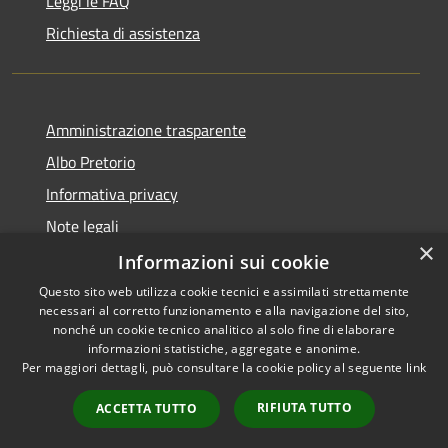
Leggi le FAQ
Richiesta di assistenza
Amministrazione trasparente
Albo Pretorio
Informativa privacy
Note legali
×
Dichiarazione di accessibilità
Informazioni sui cookie
Questo sito web utilizza cookie tecnici e assimilati strettamente
necessari al corretto funzionamento e alla navigazione del sito,
nonché un cookie tecnico analitico al solo fine di elaborare
informazioni statistiche, aggregate e anonime.
RSS
Copyright © 2026 • Comune di
Per maggiori dettagli, può consultare la cookie policy al seguente
link
Accessibilità
Fiesso d'Artico • Powered by
Privacy
Municipium
Accesso
•
RIFIUTA TUTTO
ACCETTA TUTTO
Cookie
redazione