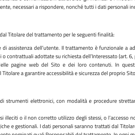
ttente, necessari a rispondere, nonché tutti i dati personali i
dal Titolare del trattamento per le seguenti finalità:
e di assistenza dell’utente. Il trattamento è funzionale a a
o contrattuali adottate su richiesta dell’Interessato (art. 6, 
elle pagine web del Sito e dei loro contenuti. In quest
tolare a garantire accessibilità e sicurezza del proprio Sito (a
o di strumenti elettronici, con modalità e procedure stret
 usi illeciti o il non corretto utilizzo degli stessi, o l’access
che e gestionali. I dati personali saranno trattati dal Titol
ente nominati quali Responsabili del trattamento. In ogni mo