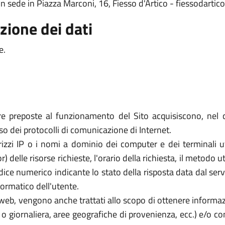
con sede in Piazza Marconi, 16, Fiesso d'Artico - fiessodart
zione dei dati
e.
re preposte al funzionamento del Sito acquisiscono, nel c
uso dei protocolli di comunicazione di Internet.
rizzi IP o i nomi a dominio dei computer e dei terminali util
elle risorse richieste, l'orario della richiesta, il metodo util
dice numerico indicante lo stato della risposta data dal server
formatico dell'utente.
zi web, vengono anche trattati allo scopo di ottenere informazi
a o giornaliera, aree geografiche di provenienza, ecc.) e/o c