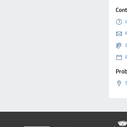
Cont
Prob