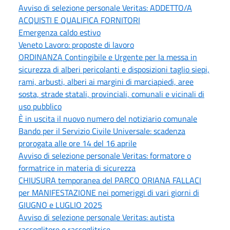
Avviso di selezione personale Veritas: ADDETTO/A
ACQUISTI E QUALIFICA FORNITORI
Emergenza caldo estivo
Veneto Lavoro: proposte di lavoro
ORDINANZA Contingibile e Urgente per la messa in
sicurezza di alberi pericolanti e disposizioni taglio siepi,
rami, arbusti, alberi ai margini di marciapiedi, aree
sosta, strade statali, provinciali, comunali e vicinali di
uso pubblico
È in uscita il nuovo numero del notiziario comunale
Bando per il Servizio Civile Universale: scadenza
prorogata alle ore 14 del 16 aprile
Avviso di selezione personale Veritas: formatore o
formatrice in materia di sicurezza
CHIUSURA temporanea del PARCO ORIANA FALLACI
per MANIFESTAZIONE nei pomeriggi di vari giorni di
GIUGNO e LUGLIO 2025
Avviso di selezione personale Veritas: autista
raccoglitore o raccoglitrice