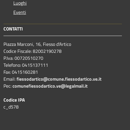
Luoghi
Eventi
CONTATTI
Piazza Marconi, 16, Fiesso d'Artico
Codice Fiscale: 82002190278
P.Iva: 00720510270
Telefono:
0415137111
Fax:
0415160281
Email:
fiessodartico@comune.fiessodartico.ve.it
Pec:
comunefiessodartico.ve@legalmail.it
Codice IPA
c_d578