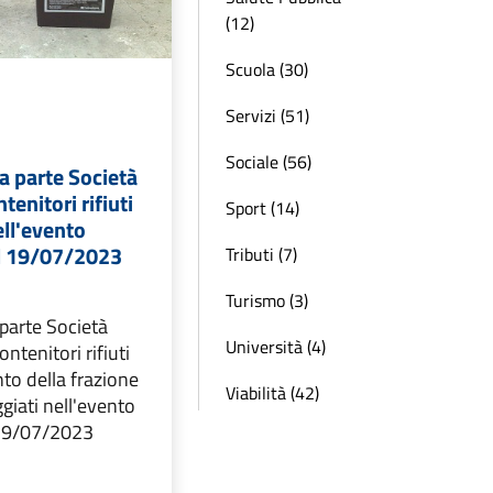
(12)
Scuola (30)
Servizi (51)
Sociale (56)
a parte Società
tenitori rifiuti
Sport (14)
ll'evento
l 19/07/2023
Tributi (7)
Turismo (3)
parte Società
Università (4)
ontenitori rifiuti
nto della frazione
Viabilità (42)
giati nell'evento
 19/07/2023