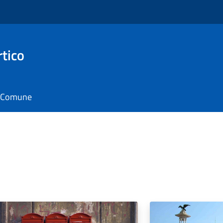
rtico
il Comune