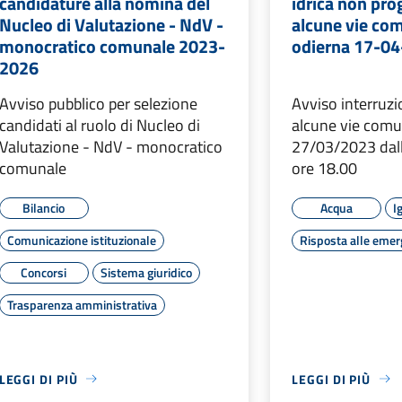
candidature alla nomina del
idrica non pr
Nucleo di Valutazione - NdV -
alcune vie com
monocratico comunale 2023-
odierna 17-0
2026
Avviso pubblico per selezione
Avviso interruzi
candidati al ruolo di Nucleo di
alcune vie comun
Valutazione - NdV - monocratico
27/03/2023 dall
comunale
ore 18.00
Bilancio
Acqua
I
Comunicazione istituzionale
Risposta alle eme
Concorsi
Sistema giuridico
Trasparenza amministrativa
LEGGI DI PIÙ
LEGGI DI PIÙ