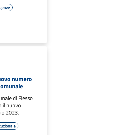
rgenze
 nuovo numero
 comunale
munale di Fiesso
n il nuovo
io 2023.
tuzionale