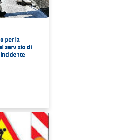
o per la
l servizio di
 incidente