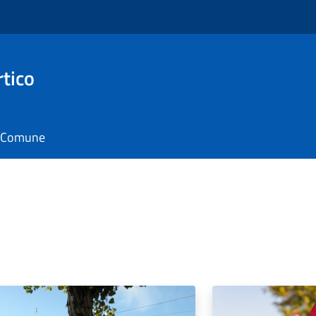
rtico
il Comune