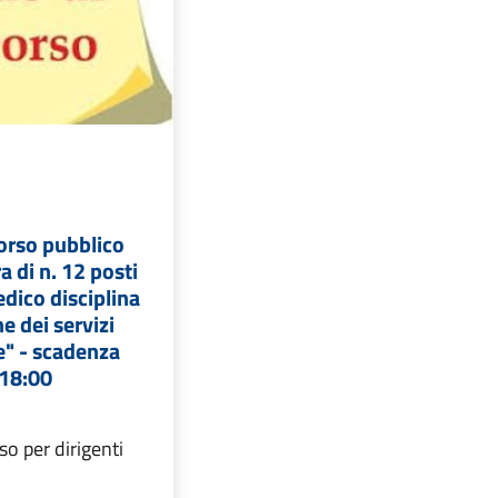
orso pubblico
a di n. 12 posti
edico disciplina
e dei servizi
se" - scadenza
 18:00
o per dirigenti