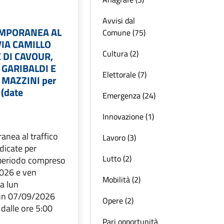
Avvisi dal
EMPORANEA AL
Comune (75)
VIA CAMILLO
Cultura (2)
 DI CAVOUR,
 GARIBALDI E
Elettorale (7)
 MAZZINI per
(date
Emergenza (24)
Innovazione (1)
anea al traffico
Lavoro (3)
ndicate per
Lutto (2)
l periodo compreso
026 e ven
Mobilità (2)
a lun
un 07/09/2026
Opere (2)
, dalle ore 5:00
Pari opportunità