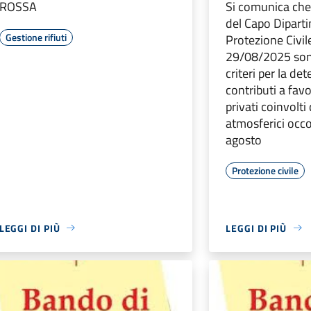
ROSSA
Si comunica che
del Capo Dipart
Gestione rifiuti
Protezione Civil
29/08/2025 sono 
criteri per la de
contributi a fav
privati coinvolti
atmosferici occor
agosto
Protezione civile
LEGGI DI PIÙ
LEGGI DI PIÙ