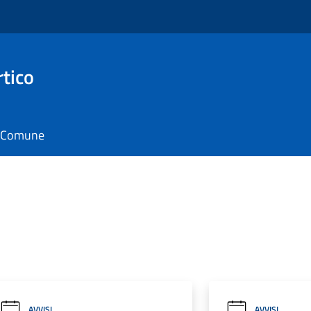
rtico
il Comune
AVVISI
AVVISI