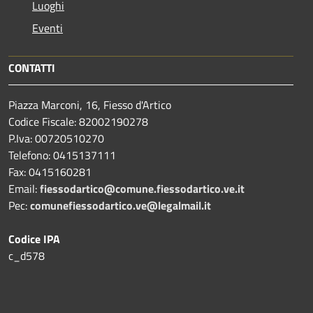
Luoghi
Eventi
CONTATTI
Piazza Marconi, 16, Fiesso d'Artico
Codice Fiscale: 82002190278
P.Iva: 00720510270
Telefono:
0415137111
Fax:
0415160281
Email:
fiessodartico@comune.fiessodartico.ve.it
Pec:
comunefiessodartico.ve@legalmail.it
Codice IPA
c_d578