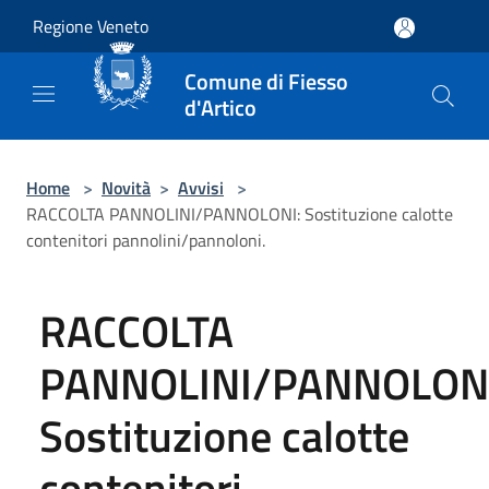
Salta al contenuto principale
Regione Veneto
Comune di Fiesso
d'Artico
Home
>
Novità
>
Avvisi
>
RACCOLTA PANNOLINI/PANNOLONI: Sostituzione calotte
contenitori pannolini/pannoloni.
RACCOLTA
PANNOLINI/PANNOLONI
Sostituzione calotte
contenitori