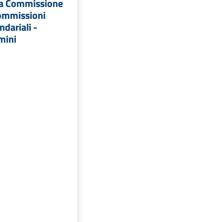
la Commissione
commissioni
ndariali -
mini