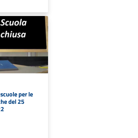
 scuole per le
che del 25
22