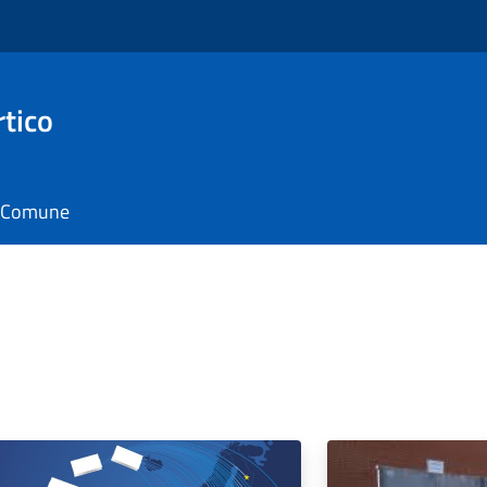
rtico
il Comune