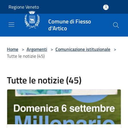
Salta al contenuto principale
Regione Veneto
Comune di Fiesso
d'Artico
Home
>
Argomenti
>
Comunicazione istituzionale
>
Tutte le notizie (45)
Tutte le notizie (45)