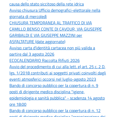
causa dello stato siccitoso della rete idrica
Avviso chiusura Ufficio demografici-elettorale nella
giornata di mercoledì
CHIUSURA TEMPORANEA AL TRAFFICO DI VIA
CAMILLO BENSO CONTE DI CAVOUR, VIA GIUSEPPE
GARIBALDI E VIA GIUSEPPE MAZZINI per
ASFALTATURE (date aggiornate)
Avviso: carta d'identità cartacea non più valida a
partire dal 3 agosto 2026
ECOCALENDARIO Raccolta Rifiuti 2026
Avvio del procedimento di cui alla lett. e) art. 25 c. 2 D.
lgs. 1/2018 contributi ai soggetti privati coinvolti dagli
eventi atmosferici occorsi nel luglio-agosto 2023
Bando di concorso pubblico per la copertura di n. 9
posti di dirigente medico disciplina "igiene,
epidemiologia e sanità pubblica" - scadenza 14 agosto
ore 18:00
Bando di concorso pubblico per la copertura di n. 12
posti di dirigente medico disciplina "organizzazione dei