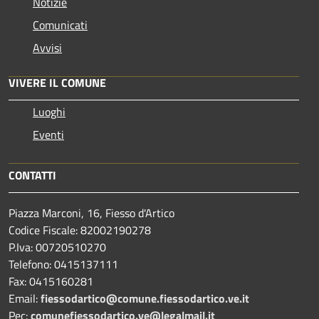
Notizie
Comunicati
Avvisi
VIVERE IL COMUNE
Luoghi
Eventi
CONTATTI
Piazza Marconi, 16, Fiesso d'Artico
Codice Fiscale: 82002190278
P.Iva: 00720510270
Telefono:
0415137111
Fax:
0415160281
Email:
fiessodartico@comune.fiessodartico.ve.it
Pec:
comunefiessodartico.ve@legalmail.it