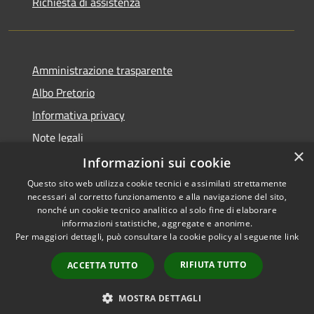
Richiesta di assistenza
Amministrazione trasparente
Albo Pretorio
Informativa privacy
Note legali
×
Dichiarazione di accessibilità
Informazioni sui cookie
Questo sito web utilizza cookie tecnici e assimilati strettamente
necessari al corretto funzionamento e alla navigazione del sito,
nonché un cookie tecnico analitico al solo fine di elaborare
informazioni statistiche, aggregate e anonime.
RSS
Copyright © 2026 • Comune di
Per maggiori dettagli, può consultare la cookie policy al seguente
link
Accessibilità
Fiesso d'Artico • Powered by
Privacy
Municipium
Accesso
•
RIFIUTA TUTTO
ACCETTA TUTTO
Cookie
redazione
Mappa del sito
MOSTRA DETTAGLI