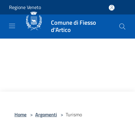
Salta al contenuto principale
Regione Veneto
Comune di Fiesso
d'Artico
Home
>
Argomenti
>
Turismo