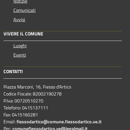
Notizie
Comunicati
Avvisi
VIVERE IL COMUNE
Luoghi
Eventi
CONTATTI
Piazza Marconi, 16, Fiesso d'Artico
Codice Fiscale: 82002190278
P.Iva: 00720510270
Telefono:
0415137111
Fax:
0415160281
Email:
fiessodartico@comune.fiessodartico.ve.it
Pec:
comunefiessodartico.ve@legalmail.it