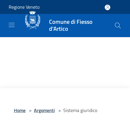
Salta al contenuto principale
Regione Veneto
Comune di Fiesso
d'Artico
Home
>
Argomenti
>
Sistema giuridico