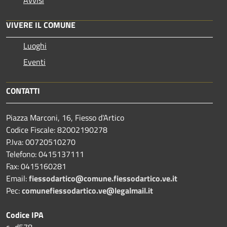
Avvisi
VIVERE IL COMUNE
Luoghi
Eventi
CONTATTI
Piazza Marconi, 16, Fiesso d'Artico
Codice Fiscale: 82002190278
P.Iva: 00720510270
Telefono:
0415137111
Fax:
0415160281
Email:
fiessodartico@comune.fiessodartico.ve.it
Pec:
comunefiessodartico.ve@legalmail.it
Codice IPA