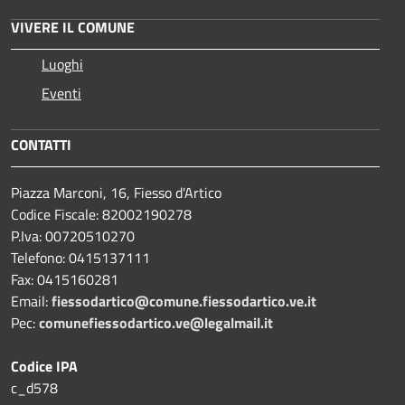
VIVERE IL COMUNE
Luoghi
Eventi
CONTATTI
Piazza Marconi, 16, Fiesso d'Artico
Codice Fiscale: 82002190278
P.Iva: 00720510270
Telefono:
0415137111
Fax:
0415160281
Email:
fiessodartico@comune.fiessodartico.ve.it
Pec:
comunefiessodartico.ve@legalmail.it
Codice IPA
c_d578