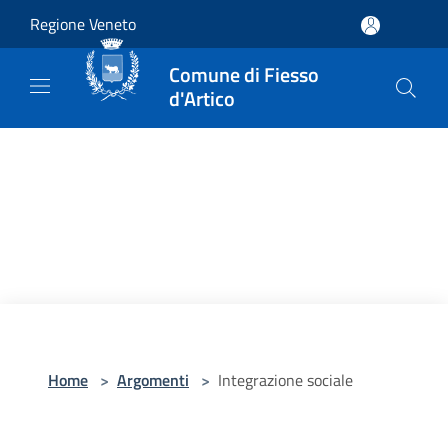
Salta al contenuto principale
Regione Veneto
Comune di Fiesso
d'Artico
Home
>
Argomenti
>
Integrazione sociale