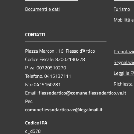
Documenti e dati
Turismo
Mobilità e
CONTATTI
Piazza Marconi, 16, Fiesso d'Artico
Prenotaz
Codice Fiscale: 82002190278
Segnalazi
P.Iva: 00720510270
Leggi le 
Telefono:
0415137111
Richiesta 
Fax:
0415160281
Email:
fiessodartico@comune.fiessodartico.ve.it
Pec:
comunefiessodartico.ve@legalmail.it
Codice IPA
c_d578