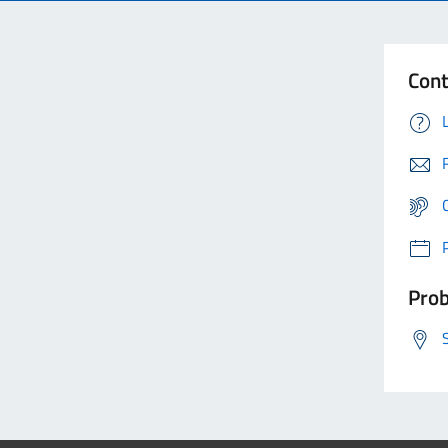
Cont
Prob