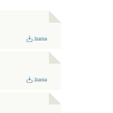
PDF
Scarica
PDF
Scarica