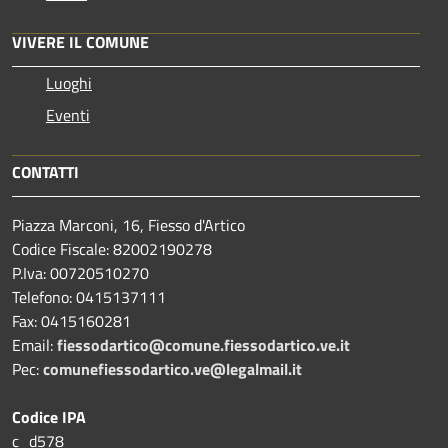
VIVERE IL COMUNE
Luoghi
Eventi
CONTATTI
Piazza Marconi, 16, Fiesso d'Artico
Codice Fiscale: 82002190278
P.Iva: 00720510270
Telefono:
0415137111
Fax:
0415160281
Email:
fiessodartico@comune.fiessodartico.ve.it
Pec:
comunefiessodartico.ve@legalmail.it
Codice IPA
c_d578