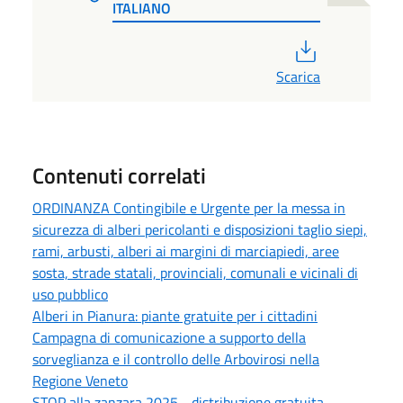
ITALIANO
PDF
Scarica
Contenuti correlati
ORDINANZA Contingibile e Urgente per la messa in
sicurezza di alberi pericolanti e disposizioni taglio siepi,
rami, arbusti, alberi ai margini di marciapiedi, aree
sosta, strade statali, provinciali, comunali e vicinali di
uso pubblico
Alberi in Pianura: piante gratuite per i cittadini
Campagna di comunicazione a supporto della
sorveglianza e il controllo delle Arbovirosi nella
Regione Veneto
STOP alla zanzara 2025 - distribuzione gratuita