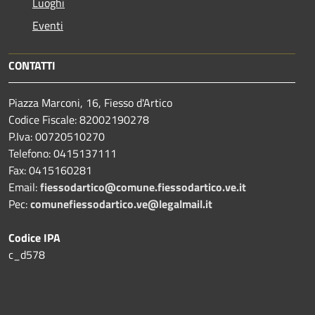
Luoghi
Eventi
CONTATTI
Piazza Marconi, 16, Fiesso d'Artico
Codice Fiscale: 82002190278
P.Iva: 00720510270
Telefono:
0415137111
Fax:
0415160281
Email:
fiessodartico@comune.fiessodartico.ve.it
Pec:
comunefiessodartico.ve@legalmail.it
Codice IPA
c_d578