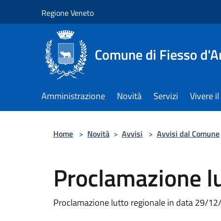
Salta al contenuto principale
Regione Veneto
Comune di Fiesso d'A
Amministrazione
Novità
Servizi
Vivere 
Home
>
Novità
>
Avvisi
>
Avvisi dal Comune
Proclamazione lu
Proclamazione lutto regionale in data 29/1