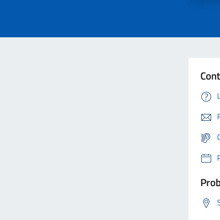
Cont
Prob