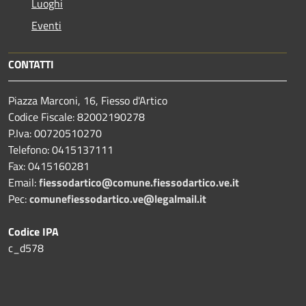
Luoghi
Eventi
CONTATTI
Piazza Marconi, 16, Fiesso d'Artico
Codice Fiscale: 82002190278
P.Iva: 00720510270
Telefono:
0415137111
Fax:
0415160281
Email:
fiessodartico@comune.fiessodartico.ve.it
Pec:
comunefiessodartico.ve@legalmail.it
Codice IPA
c_d578