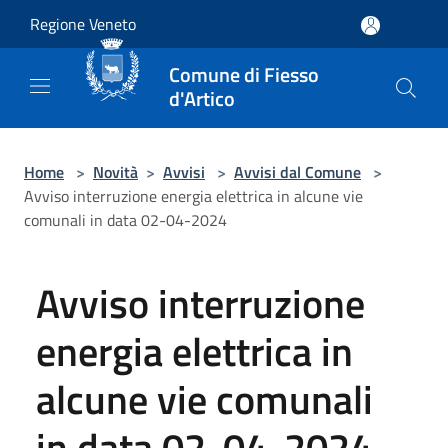
Salta al contenuto principale
Regione Veneto
Comune di Fiesso
d'Artico
Home
>
Novità
>
Avvisi
>
Avvisi dal Comune
>
Avviso interruzione energia elettrica in alcune vie
comunali in data 02-04-2024
Avviso interruzione
energia elettrica in
alcune vie comunali
in data 02-04-2024