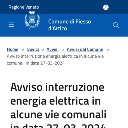
Salta al contenuto principale
Regione Veneto
Comune di Fiesso
d'Artico
Home
>
Novità
>
Avvisi
>
Avvisi dal Comune
>
Avviso interruzione energia elettrica in alcune vie
comunali in data 27-03-2024
Avviso interruzione
energia elettrica in
alcune vie comunali
in data 27-03-2024