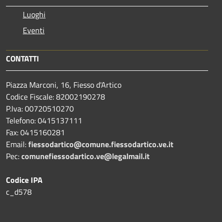
Luoghi
Eventi
CONTATTI
Piazza Marconi, 16, Fiesso d'Artico
Codice Fiscale: 82002190278
P.Iva: 00720510270
Telefono:
0415137111
Fax:
0415160281
Email:
fiessodartico@comune.fiessodartico.ve.it
Pec:
comunefiessodartico.ve@legalmail.it
Codice IPA
c_d578