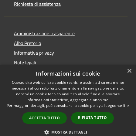
Richiesta di assistenza
Amministrazione trasparente
Albo Pretorio
Informativa privacy
Note legali
×
Dichiarazione di accessibilità
Informazioni sui cookie
Questo sito web utilizza cookie tecnici e assimilati strettamente
necessari al corretto funzionamento e alla navigazione del sito,
nonché un cookie tecnico analitico al solo fine di elaborare
informazioni statistiche, aggregate e anonime.
RSS
Copyright © 2026 • Comune di
Per maggiori dettagli, può consultare la cookie policy al seguente
link
Accessibilità
Fiesso d'Artico • Powered by
Privacy
Municipium
Accesso
•
RIFIUTA TUTTO
ACCETTA TUTTO
Cookie
redazione
Mappa del sito
MOSTRA DETTAGLI