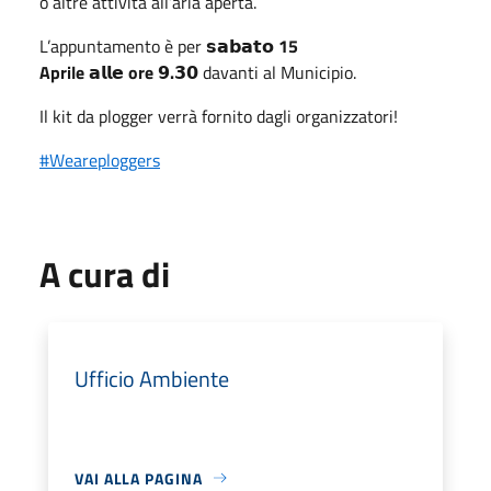
o altre attività all’aria aperta.
L’appuntamento è per
𝘀𝗮𝗯𝗮𝘁𝗼
15
Aprile
𝗮𝗹𝗹𝗲
ore
𝟵
.
𝟯𝟬
davanti al Municipio.
Il kit da plogger verrà fornito dagli organizzatori!
#Weareploggers
A cura di
Ufficio Ambiente
VAI ALLA PAGINA