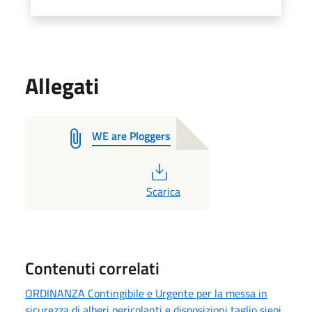
Allegati
WE are Ploggers
PDF
Scarica
Contenuti correlati
ORDINANZA Contingibile e Urgente per la messa in
sicurezza di alberi pericolanti e disposizioni taglio siepi,