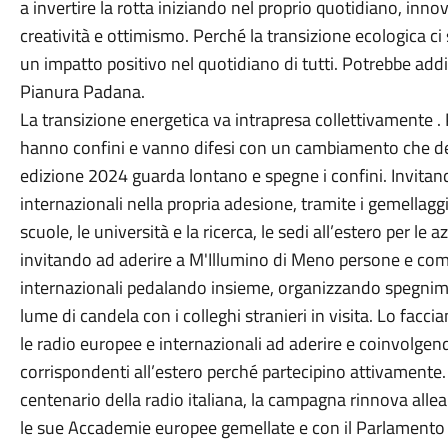
a invertire la rotta iniziando nel proprio quotidiano, i
creatività e ottimismo. Perché la transizione ecologica ci
un impatto positivo nel quotidiano di tutti. Potrebbe addiri
Pianura Padana.
La transizione energetica va intrapresa collettivamente .
hanno confini e vanno difesi con un cambiamento che de
edizione 2024 guarda lontano e spegne i confini. Invitando
internazionali nella propria adesione, tramite i gemellaggi 
scuole, le università e la ricerca, le sedi all’estero per l
invitando ad aderire a M'Illumino di Meno persone e com
internazionali pedalando insieme, organizzando spegnimen
lume di candela con i colleghi stranieri in visita. Lo facc
le radio europee e internazionali ad aderire e coinvolgendo 
corrispondenti all’estero perché partecipino attivamente.
centenario della radio italiana, la campagna rinnova allea
le sue Accademie europee gemellate e con il Parlamento 