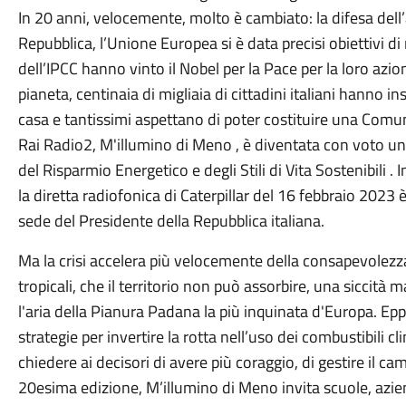
In 20 anni, velocemente, molto è cambiato: la difesa dell
Repubblica, l’Unione Europea si è data precisi obiettivi di 
dell’IPCC hanno vinto il Nobel per la Pace per la loro azi
pianeta, centinaia di migliaia di cittadini italiani hanno i
casa e tantissimi aspettano di poter costituire una Comu
Rai Radio2, M'illumino di Meno , è diventata con voto 
del Risparmio Energetico e degli Stili di Vita Sostenibili .
la diretta radiofonica di Caterpillar del 16 febbraio 2023 
sede del Presidente della Repubblica italiana.
Ma la crisi accelera più velocemente della consapevolezza
tropicali, che il territorio non può assorbire, una siccità 
l'aria della Pianura Padana la più inquinata d'Europa. Eppur
strategie per invertire la rotta nell’uso dei combustibili cl
chiedere ai decisori di avere più coraggio, di gestire il c
20esima edizione, M’illumino di Meno invita scuole, azie