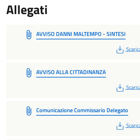
Allegati
AVVISO DANNI MALTEMPO - SINTESI
PDF
Scaric
AVVISO ALLA CITTADINANZA
PDF
Scaric
Comunicazione Commissario Delegato
PDF
Scaric