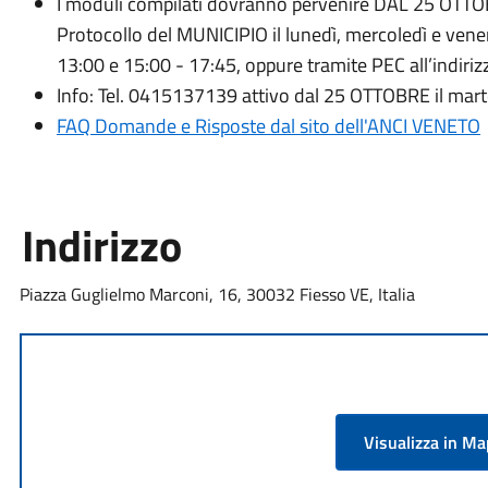
I moduli compilati dovranno pervenire DAL 25 OTT
Protocollo del MUNICIPIO il lunedì, mercoledì e vener
13:00 e 15:00 - 17:45, oppure tramite PEC all’indiriz
Info: Tel. 0415137139 attivo dal 25 OTTOBRE il mart
FAQ Domande e Risposte dal sito dell'ANCI VENETO
Indirizzo
Piazza Guglielmo Marconi, 16, 30032 Fiesso VE, Italia
Visualizza in M