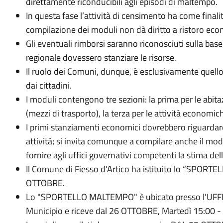
direttamente riconducibili agli episodi di maltempo.
In questa fase l’attività di censimento ha come finalità
compilazione dei moduli non dà diritto a ristoro ec
Gli eventuali rimborsi saranno riconosciuti sulla base
regionale dovessero stanziare le risorse.
Il ruolo dei Comuni, dunque, è esclusivamente quello 
dai cittadini.
I moduli contengono tre sezioni: la prima per le abitaz
(mezzi di trasporto), la terza per le attività economic
I primi stanziamenti economici dovrebbero riguardare
attività; si invita comunque a compilare anche il modu
fornire agli uffici governativi competenti la stima dell
Il Comune di Fiesso d'Artico ha istituito lo “SP
OTTOBRE.
Lo "SPORTELLO MALTEMPO" è ubicato presso l'UFFICI
Municipio e riceve dal 26 OTTOBRE, Martedì 15:00 - 