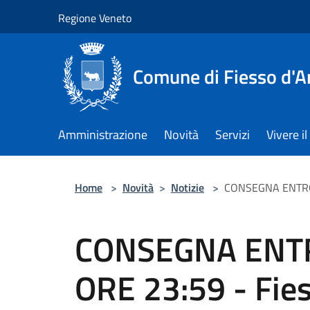
Salta al contenuto principale
Regione Veneto
Comune di Fiesso d'A
Amministrazione
Novità
Servizi
Vivere 
Home
>
Novità
>
Notizie
>
CONSEGNA ENTRO 27
CONSEGNA ENT
ORE 23:59 - Fies