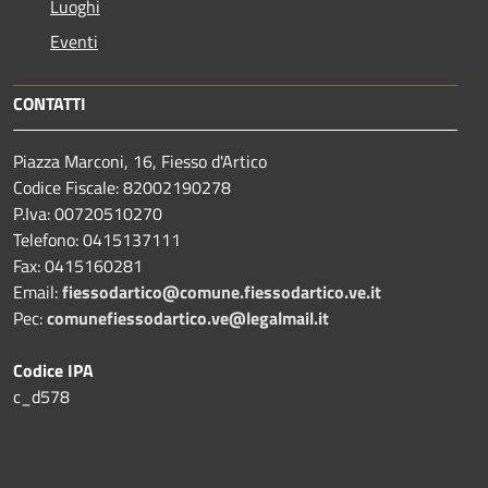
Luoghi
Eventi
CONTATTI
Piazza Marconi, 16, Fiesso d'Artico
Codice Fiscale: 82002190278
P.Iva: 00720510270
Telefono:
0415137111
Fax:
0415160281
Email:
fiessodartico@comune.fiessodartico.ve.it
Pec:
comunefiessodartico.ve@legalmail.it
Codice IPA
c_d578