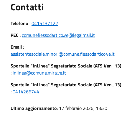
Utili
Contatti
Telefono
:
0415137122
PEC
:
comunefiessodartico.ve@legalmail.it
Email
:
assistentesociale.minori@comune.fiessodartico.ve.it
Sportello "InLinea" Segretariato Sociale (ATS Ven_13)
:
inlinea@comune.mira.ve.it
Sportello "InLinea" Segretariato Sociale (ATS Ven_13)
:
0414266744
Ultimo aggiornamento
: 17 febbraio 2026, 13:30