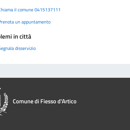
Chiama il comune 0415137111
Prenota un appuntamento
lemi in città
Segnala disservizio
Comune di Fiesso d'Artico