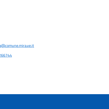
ea@comune.mira.ve.it
266744