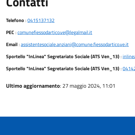
Utili
Contatti
Telefono
:
0415137132
PEC
:
comunefiessodartico.ve@legalmail.it
Email
:
assistentesociale.anziani@comune.fiessodartico.ve.it
Sportello "InLinea" Segretariato Sociale (ATS Ven_13)
:
inlin
Sportello "InLinea" Segretariato Sociale (ATS Ven_13)
:
0414
Ultimo aggiornamento
: 27 maggio 2024, 11:01