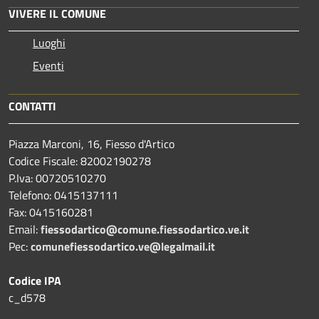
VIVERE IL COMUNE
Luoghi
Eventi
CONTATTI
Piazza Marconi, 16, Fiesso d'Artico
Codice Fiscale: 82002190278
P.Iva: 00720510270
Telefono:
0415137111
Fax:
0415160281
Email:
fiessodartico@comune.fiessodartico.ve.it
Pec:
comunefiessodartico.ve@legalmail.it
Codice IPA
c_d578