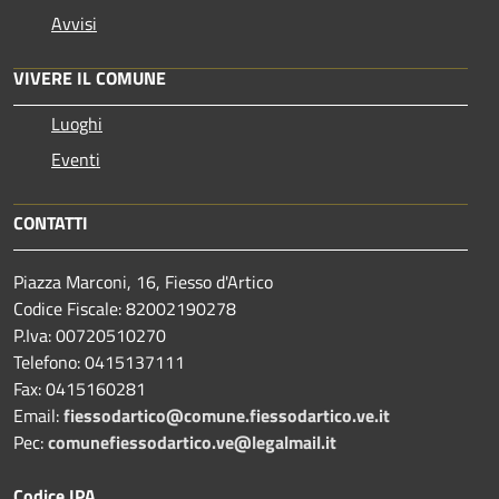
Avvisi
VIVERE IL COMUNE
Luoghi
Eventi
CONTATTI
Piazza Marconi, 16, Fiesso d'Artico
Codice Fiscale: 82002190278
P.Iva: 00720510270
Telefono:
0415137111
Fax:
0415160281
Email:
fiessodartico@comune.fiessodartico.ve.it
Pec:
comunefiessodartico.ve@legalmail.it
Codice IPA