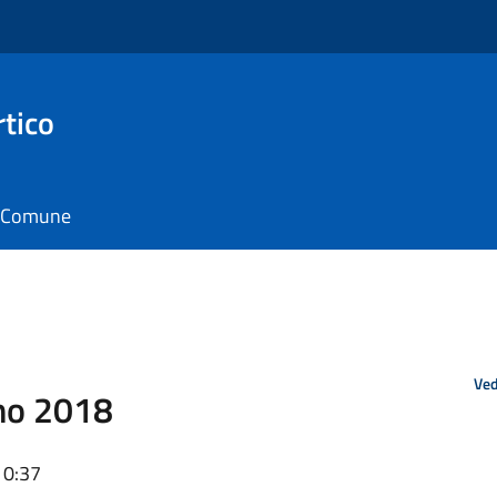
rtico
il Comune
Ved
no 2018
10:37