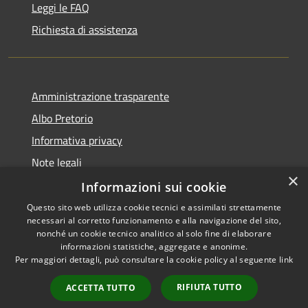
Leggi le FAQ
Richiesta di assistenza
Amministrazione trasparente
Albo Pretorio
Informativa privacy
Note legali
×
Dichiarazione di accessibilità
Informazioni sui cookie
Questo sito web utilizza cookie tecnici e assimilati strettamente
necessari al corretto funzionamento e alla navigazione del sito,
nonché un cookie tecnico analitico al solo fine di elaborare
informazioni statistiche, aggregate e anonime.
RSS
Copyright © 2026 • Comune di
Per maggiori dettagli, può consultare la cookie policy al seguente
link
Accessibilità
Fiesso d'Artico • Powered by
Privacy
Municipium
Accesso
•
RIFIUTA TUTTO
ACCETTA TUTTO
Cookie
redazione