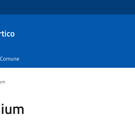
rtico
il Comune
ium
mium