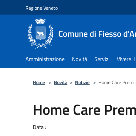
Salta al contenuto principale
Regione Veneto
Comune di Fiesso d'A
Amministrazione
Novità
Servizi
Vivere 
Home
>
Novità
>
Notizie
>
Home Care Prem
Home Care Pre
Data :