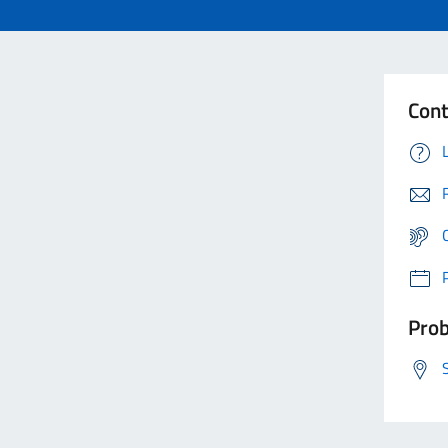
Cont
Prob