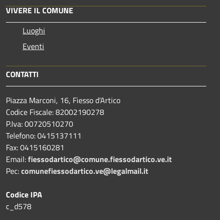
VIVERE IL COMUNE
Luoghi
Eventi
CONTATTI
Piazza Marconi, 16, Fiesso d'Artico
Codice Fiscale: 82002190278
P.Iva: 00720510270
Telefono:
0415137111
Fax:
0415160281
Email:
fiessodartico@comune.fiessodartico.ve.it
Pec:
comunefiessodartico.ve@legalmail.it
Codice IPA
c_d578