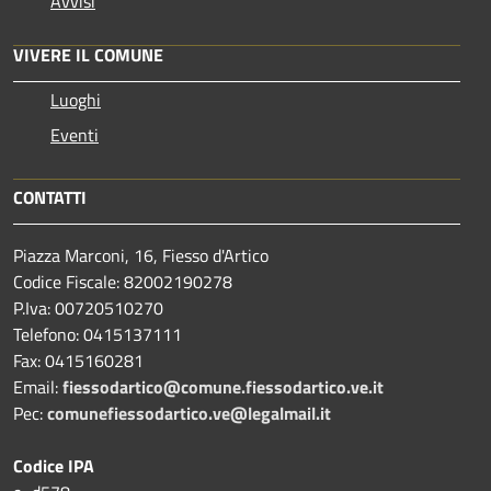
Avvisi
VIVERE IL COMUNE
Luoghi
Eventi
CONTATTI
Piazza Marconi, 16, Fiesso d'Artico
Codice Fiscale: 82002190278
P.Iva: 00720510270
Telefono:
0415137111
Fax:
0415160281
Email:
fiessodartico@comune.fiessodartico.ve.it
Pec:
comunefiessodartico.ve@legalmail.it
Codice IPA