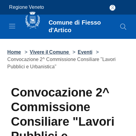
Salta al contenuto principale
Regione Veneto
Comune di Fiesso
d'Artico
Home
>
Vivere il Comune
>
Eventi
>
Convocazione 2^ Commissione Consiliare "Lavori Pubblici
e Urbanistica"
Convocazione 2^
Commissione
Consiliare "Lavori
Pubblici e