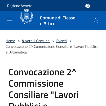
Salta al contenuto principale
Regione Veneto
Comune di Fiesso
d'Artico
Home
>
Vivere il Comune
>
Eventi
>
Convocazione 2^ Commissione Consiliare "Lavori Pubblici
e Urbanistica"
Convocazione 2^
Commissione
Consiliare "Lavori
Pubblici e