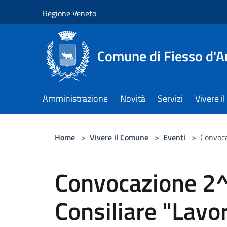
Salta al contenuto principale
Regione Veneto
Comune di Fiesso d'A
Amministrazione
Novità
Servizi
Vivere 
Home
>
Vivere il Comune
>
Eventi
>
Convoca
Convocazione 2
Consiliare "Lavor