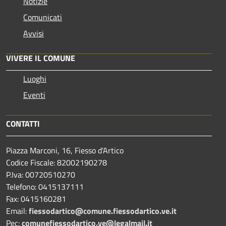
Notizie
Comunicati
Avvisi
VIVERE IL COMUNE
Luoghi
Eventi
CONTATTI
Piazza Marconi, 16, Fiesso d'Artico
Codice Fiscale: 82002190278
P.Iva: 00720510270
Telefono:
0415137111
Fax:
0415160281
Email:
fiessodartico@comune.fiessodartico.ve.it
Pec:
comunefiessodartico.ve@legalmail.it