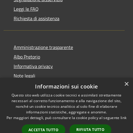
Leggi le FAQ
Richiesta di assistenza
Amministrazione trasparente
Albo Pretorio
Informativa privacy
Note legali
×
Dichiarazione di accessibilità
Informazioni sui cookie
Questo sito web utilizza cookie tecnici e assimilati strettamente
necessari al corretto funzionamento e alla navigazione del sito,
nonché un cookie tecnico analitico al solo fine di elaborare
informazioni statistiche, aggregate e anonime.
RSS
Copyright © 2026 • Comune di
Per maggiori dettagli, può consultare la cookie policy al seguente
link
Accessibilità
Fiesso d'Artico • Powered by
Privacy
Municipium
Accesso
•
RIFIUTA TUTTO
ACCETTA TUTTO