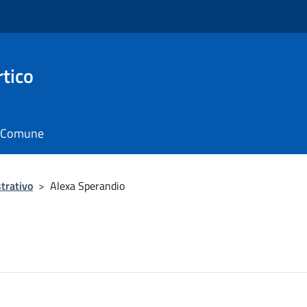
rtico
il Comune
trativo
>
Alexa Sperandio