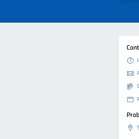
Cont
Prob