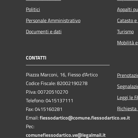
Politici
Appalti pu
Personale Amministrativo
Catasto e
Documenti e dati
Turismo
Mobilità e
CONTATTI
Piazza Marconi, 16, Fiesso d'Artico
Prenotaz
Codice Fiscale: 82002190278
Segnalazi
P.Iva: 00720510270
Leggi le 
Telefono:
0415137111
Richiesta 
Fax:
0415160281
Email:
fiessodartico@comune.fiessodartico.ve.it
Pec:
comunefiessodartico.ve@legalmail.it