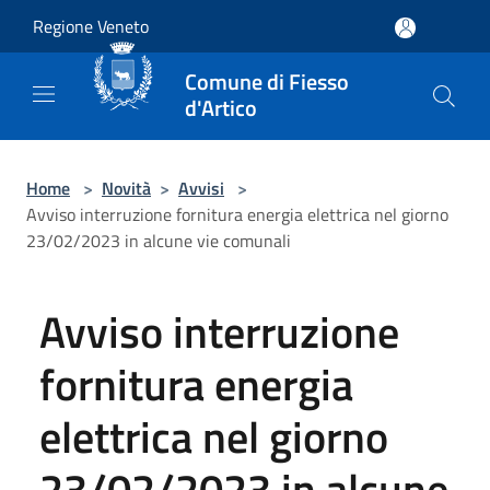
Salta al contenuto principale
Regione Veneto
Comune di Fiesso
d'Artico
Home
>
Novità
>
Avvisi
>
Avviso interruzione fornitura energia elettrica nel giorno
23/02/2023 in alcune vie comunali
Avviso interruzione
fornitura energia
elettrica nel giorno
23/02/2023 in alcune