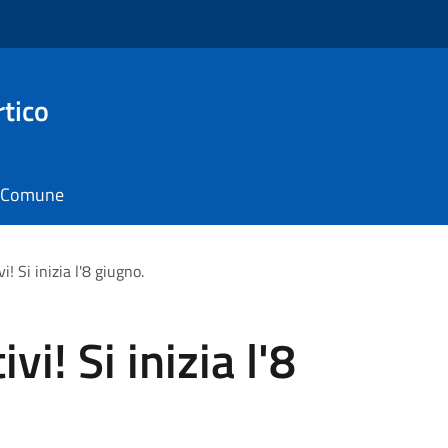
rtico
il Comune
vi! Si inizia l'8 giugno.
ivi! Si inizia l'8