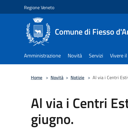
Salta al contenuto principale
Regione Veneto
Comune di Fiesso d'A
Amministrazione
Novità
Servizi
Vivere 
Home
>
Novità
>
Notizie
>
Al via i Centri Esti
Al via i Centri Est
giugno.