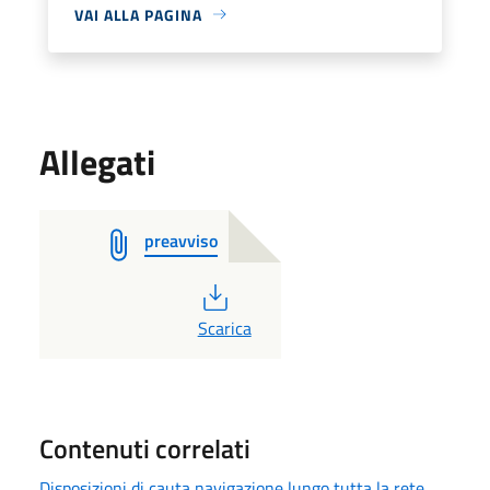
VAI ALLA PAGINA
Allegati
preavviso
PDF
Scarica
Contenuti correlati
Disposizioni di cauta navigazione lungo tutta la rete