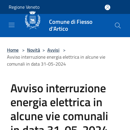
Salta al contenuto principale
Regione Veneto
Comune di Fiesso
d'Artico
Home
>
Novità
>
Avvisi
>
Avviso interruzione energia elettrica in alcune vie
comunali in data 31-05-2024
Avviso interruzione
energia elettrica in
alcune vie comunali
in data 31-05-2024