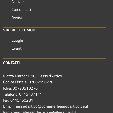
Notizie
Comunicati
Avvisi
VIVERE IL COMUNE
Luoghi
Eventi
CONTATTI
Piazza Marconi, 16, Fiesso d'Artico
Codice Fiscale: 82002190278
P.Iva: 00720510270
Telefono:
0415137111
Fax:
0415160281
Email:
fiessodartico@comune.fiessodartico.ve.it
Pec:
comunefiessodartico.ve@legalmail.it